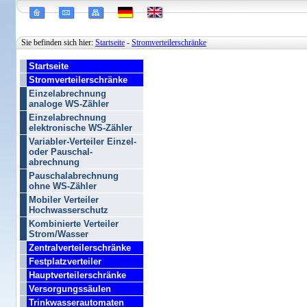
Sie befinden sich hier:
Startseite
-
Stromverteilerschränke
Startseite
Stromverteilerschränke
Einzelabrechnung
analoge WS-Zähler
Einzelabrechnung
elektronische WS-Zähler
Variabler-Verteiler Einzel-
oder Pauschal-
abrechnung
Pauschalabrechnung
ohne WS-Zähler
Mobiler Verteiler
Hochwasserschutz
Kombinierte Verteiler
Strom/Wasser
Zentralverteilerschränke
Festplatzverteiler
Hauptverteilerschränke
Versorgungssäulen
Trinkwasserautomaten