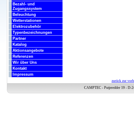
Bezahl- und
Zugangssystem
Beleuchtung
Wetterstationen
Elektrozubehör
Typenbezeichnungen
Partner
Katalog
Aktionsangebote
Referenzen
Wir über Uns
Kontakt
Impressum
zurück zur vorh
CAMPTEC - Putjeredder 19 - D-24